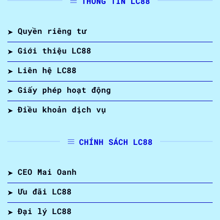
THÔNG TIN LC88
Quyền riêng tư
Giới thiệu LC88
Liên hệ LC88
Giấy phép hoạt động
Điều khoản dịch vụ
CHÍNH SÁCH LC88
CEO Mai Oanh
Ưu đãi LC88
Đại lý LC88