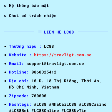
Hệ thống bảo mật
Chơi có trách nhiệm
LIÊN HỆ LC88
Thương hiệu :
LC88
Website :
https://travligt.com.se
Email:
support@travligt.com.se
Hotline:
0868325412
Địa chỉ:
10 Đ. Lê Thị Riêng, Thới An,
Hồ Chí Minh, Vietnam
Zipcode:
700000
Hashtags:
#LC88 #NhaCaiLC88 #LC88Casino
#LC88Bet #LC88Online #LC88UyTin