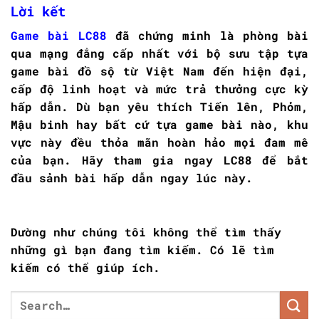
Lời kết
Game bài LC88
đã chứng minh là phòng bài
qua mạng đẳng cấp nhất với bộ sưu tập tựa
game bài đồ sộ từ Việt Nam đến hiện đại,
cấp độ linh hoạt và mức trả thưởng cực kỳ
hấp dẫn. Dù bạn yêu thích Tiến lên, Phỏm,
Mậu binh hay bất cứ tựa game bài nào, khu
vực này đều thỏa mãn hoàn hảo mọi đam mê
của bạn. Hãy tham gia ngay
LC88
để bắt
đầu sảnh bài hấp dẫn ngay lúc này.
Dường như chúng tôi không thể tìm thấy
những gì bạn đang tìm kiếm. Có lẽ tìm
kiếm có thể giúp ích.