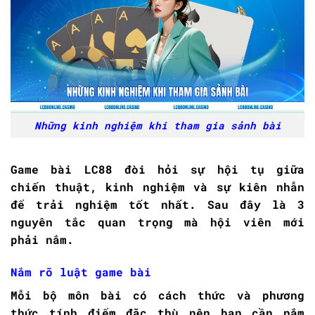
Những kinh nghiệm khi tham gia sảnh bài
Game bài LC88
đòi hỏi sự hội tụ giữa
chiến thuật, kinh nghiệm và sự kiên nhẫn
để trải nghiệm tốt nhất. Sau đây là 3
nguyên tắc quan trọng mà hội viên mới
phải nắm.
Nắm rõ luật game bài
Mỗi bộ môn bài có cách thức và phương
thức tính điểm đặc thù nên bạn cần nắm