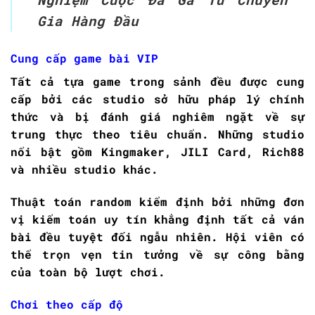
Gia Hàng Đầu
Cung cấp game bài VIP
Tất cả tựa game trong sảnh đều được cung
cấp bởi các studio sở hữu pháp lý chính
thức và bị đánh giá nghiêm ngặt về sự
trung thực theo tiêu chuẩn. Những studio
nổi bật gồm Kingmaker, JILI Card, Rich88
và nhiều studio khác.
Thuật toán random kiểm định bởi những đơn
vị kiểm toán uy tín khẳng định tất cả ván
bài đều tuyệt đối ngẫu nhiên. Hội viên có
thể trọn vẹn tin tưởng về sự công bằng
của toàn bộ lượt chơi.
Chơi theo cấp độ