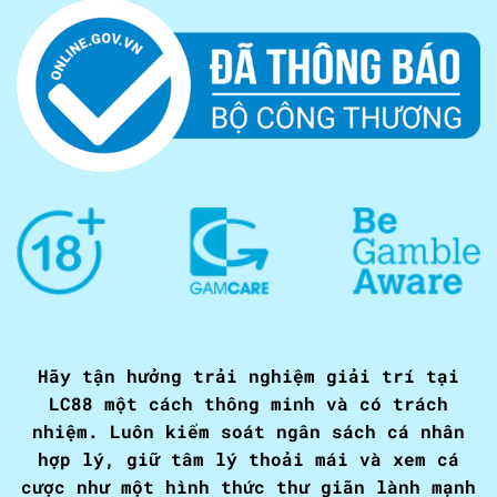
Hãy tận hưởng trải nghiệm giải trí tại
LC88 một cách thông minh và có trách
nhiệm. Luôn kiểm soát ngân sách cá nhân
hợp lý, giữ tâm lý thoải mái và xem cá
cược như một hình thức thư giãn lành mạnh