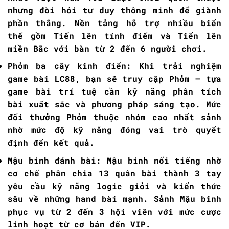
nhưng đòi hỏi tư duy thông minh để giành
phần thắng. Nền tảng hỗ trợ nhiều biến
thể gồm Tiến lên tính điểm và Tiến lên
miền Bắc với bàn từ 2 đến 6 người chơi.
Phỏm ba cây kinh điển: Khi trải nghiệm
game bài LC88
, bạn sẽ truy cập Phỏm – tựa
game bài trí tuệ cần kỹ năng phân tích
bài xuất sắc và phương pháp sáng tạo. Mức
đổi thưởng Phỏm thuộc nhóm cao nhất sảnh
nhờ mức độ kỹ năng đóng vai trò quyết
định đến kết quả.
Mậu binh đánh bài: Mậu binh nổi tiếng nhờ
cơ chế phân chia 13 quân bài thành 3 tay
yêu cầu kỹ năng logic giỏi và kiến thức
sâu về những hand bài mạnh. Sảnh Mậu binh
phục vụ từ 2 đến 3 hội viên với mức cược
linh hoạt từ cơ bản đến VIP.