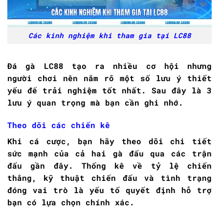
Các kinh nghiệm khi tham gia tại LC88
Đá gà LC88
tạo ra nhiều cơ hội nhưng
người chơi nên nắm rõ một số lưu ý thiết
yếu để trải nghiệm tốt nhất. Sau đây là 3
lưu ý quan trọng mà bạn cần ghi nhớ.
Theo dõi các chiến kê
Khi cá cược, bạn hãy theo dõi chi tiết
sức mạnh của cả hai gà đấu qua các trận
đấu gần đây. Thống kê về tỷ lệ chiến
thắng, kỹ thuật chiến đấu và tình trạng
đóng vai trò là yếu tố quyết định hỗ trợ
bạn có lựa chọn chính xác.