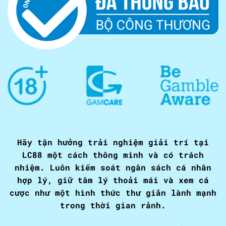
Hãy tận hưởng trải nghiệm giải trí tại
LC88 một cách thông minh và có trách
nhiệm. Luôn kiểm soát ngân sách cá nhân
hợp lý, giữ tâm lý thoải mái và xem cá
cược như một hình thức thư giãn lành mạnh
trong thời gian rảnh.