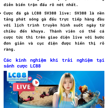
diễn biến trận đấu rõ nét nhất.
Cược
đá gà LC88
SV388 live: SV388 là nền
tảng phát sóng gà đấu trực tiếp hàng đầu
với lịch trình truyền hình suốt ngày từ
chiều đến khuya. Thành viên có thể cá
cược tức thì trên giao diện live với bước
đơn giản và cục diện được hiển thị rõ
ràng.
Các kinh nghiệm khi trải nghiệm tại
sảnh cược LC88