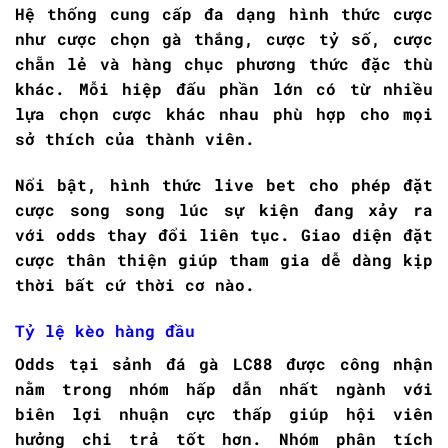
Hệ thống cung cấp đa dạng hình thức cược
như cược chọn gà thắng, cược tỷ số, cược
chẵn lẻ và hàng chục phương thức đặc thù
khác. Mỗi hiệp đấu phần lớn có từ nhiều
lựa chọn cược khác nhau phù hợp cho mọi
sở thích của thành viên.
Nổi bật, hình thức live bet cho phép đặt
cược song song lúc sự kiện đang xảy ra
với odds thay đổi liên tục. Giao diện đặt
cược thân thiện giúp tham gia dễ dàng kịp
thời bất cứ thời cơ nào.
Tỷ lệ kèo hàng đầu
Odds tại sảnh
đá gà LC88
được công nhận
nằm trong nhóm hấp dẫn nhất ngành với
biên lợi nhuận cực thấp giúp hội viên
hưởng chi trả tốt hơn. Nhóm phân tích