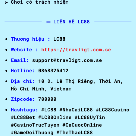
Chơi có trách nhiệm
LIÊN HỆ LC88
Thương hiệu :
LC88
Website :
https://travligt.com.se
Email:
support@travligt.com.se
Hotline:
0868325412
Địa chỉ:
10 Đ. Lê Thị Riêng, Thới An,
Hồ Chí Minh, Vietnam
Zipcode:
700000
Hashtags:
#LC88 #NhaCaiLC88 #LC88Casino
#LC88Bet #LC88Online #LC88UyTin
#CasinoTrucTuyen #CaCuocOnline
#GameDoiThuong #TheThaoLC88