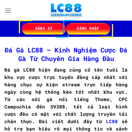
Bỏ
qua
nội
dung
ĐĂNG KÝ
ĐĂNG NHẬP
Đá Gà LC88 – Kinh Nghiệm Cược Đá
Gà Từ Chuyên Gia Hàng Đầu
Đá gà LC88
hiện đang củng cố tên tuổi là
khu vực cược trực tuyến đẳng cấp nhất với
hàng chục sự kiện stream trực tiếp hàng
ngày cùng hệ thống kèo tốt nhất khu vực.
Từ các sới gà nổi tiếng Thomo, CPC
Campuchia đến SV388, tất cả loại hình
cược đều có mặt với chất lượng truyền tải
chân thực. Bài viết dưới đây từ
LC88
sẽ
hỗ trợ bạn hiểu rõ mọi thông tin về sảnh