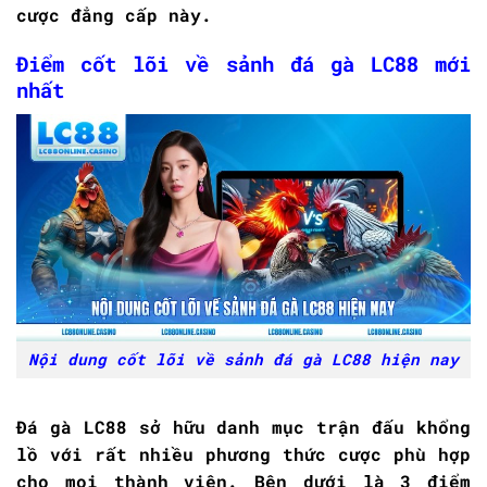
cược đẳng cấp này.
Điểm cốt lõi về sảnh đá gà LC88 mới
nhất
Nội dung cốt lõi về sảnh đá gà LC88 hiện nay
Đá gà LC88
sở hữu danh mục trận đấu khổng
lồ với rất nhiều phương thức cược phù hợp
cho mọi thành viên. Bên dưới là 3 điểm