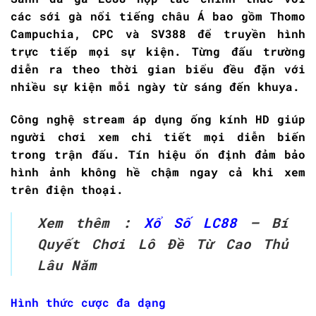
các sới gà nổi tiếng châu Á bao gồm Thomo
Campuchia, CPC và SV388 để truyền hình
trực tiếp mọi sự kiện. Từng đấu trường
diễn ra theo thời gian biểu đều đặn với
nhiều sự kiện mỗi ngày từ sáng đến khuya.
Công nghệ stream áp dụng ống kính HD giúp
người chơi xem chi tiết mọi diễn biến
trong trận đấu. Tín hiệu ổn định đảm bảo
hình ảnh không hề chậm ngay cả khi xem
trên điện thoại.
Xem thêm :
Xổ Số LC88
– Bí
Quyết Chơi Lô Đề Từ Cao Thủ
Lâu Năm
Hình thức cược đa dạng