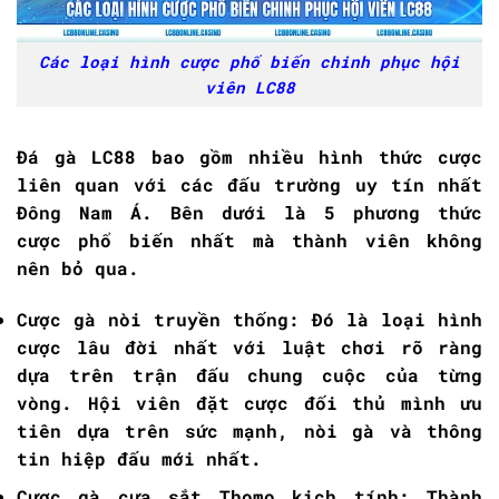
Các loại hình cược phổ biến chinh phục hội
viên LC88
Đá gà LC88
bao gồm nhiều hình thức cược
liên quan với các đấu trường uy tín nhất
Đông Nam Á. Bên dưới là 5 phương thức
cược phổ biến nhất mà thành viên không
nên bỏ qua.
Cược gà nòi truyền thống: Đó là loại hình
cược lâu đời nhất với luật chơi rõ ràng
dựa trên trận đấu chung cuộc của từng
vòng. Hội viên đặt cược đối thủ mình ưu
tiên dựa trên sức mạnh, nòi gà và thông
tin hiệp đấu mới nhất.
Cược gà cựa sắt Thomo kịch tính: Thành