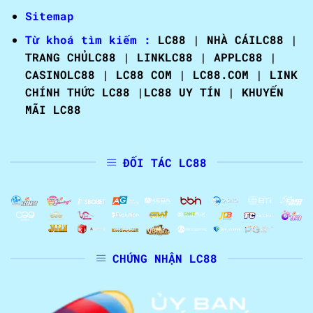
Sitemap
Từ khoá tìm kiếm :
LC88 | NHÀ CÁILC88 |
TRANG CHỦLC88 | LINKLC88 | APPLC88 |
CASINOLC88 | LC88 COM | LC88.COM | LINK
CHÍNH THỨC LC88 |LC88 UY TÍN | KHUYẾN
MÃI LC88
ĐỐI TÁC LC88
CHỨNG NHẬN LC88